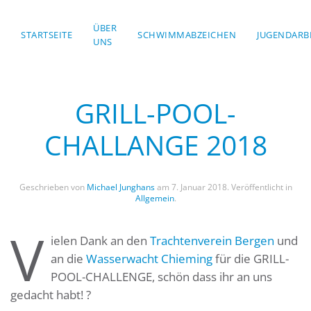
ÜBER
STARTSEITE
Skip to main content
SCHWIMMABZEICHEN
JUGENDARB
UNS
GRILL-POOL-
CHALLANGE 2018
Geschrieben von
Michael Junghans
am
7. Januar 2018
. Veröffentlicht in
Allgemein
.
V
ielen Dank an den
Trachtenverein Bergen
und
an die
Wasserwacht Chieming
für die GRILL-
POOL-CHALLENGE, schön dass ihr an uns
gedacht habt! ?