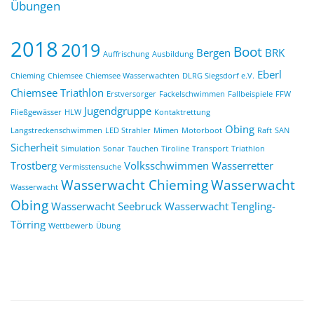
Übungen
2018
2019
Boot
Bergen
BRK
Auffrischung
Ausbildung
Eberl
Chieming
Chiemsee
Chiemsee Wasserwachten
DLRG Siegsdorf e.V.
Chiemsee Triathlon
Erstversorger
Fackelschwimmen
Fallbeispiele
FFW
Jugendgruppe
Fließgewässer
HLW
Kontaktrettung
Obing
Langstreckenschwimmen
LED Strahler
Mimen
Motorboot
Raft
SAN
Sicherheit
Simulation
Sonar
Tauchen
Tiroline
Transport
Triathlon
Trostberg
Volksschwimmen
Wasserretter
Vermisstensuche
Wasserwacht Chieming
Wasserwacht
Wasserwacht
Obing
Wasserwacht Seebruck
Wasserwacht Tengling-
Törring
Wettbewerb
Übung