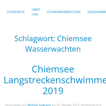
ÜBER
STARTSEITE
Skip to main content
SCHWIMMABZEICHEN
JUGENDARB
UNS
Schlagwort:
Chiemsee
Wasserwachten
Chiemsee
Langstreckenschwimm
2019
Geschrieben von
Michael Junghans
am
22. Oktober 2019
. Veröffentlicht in