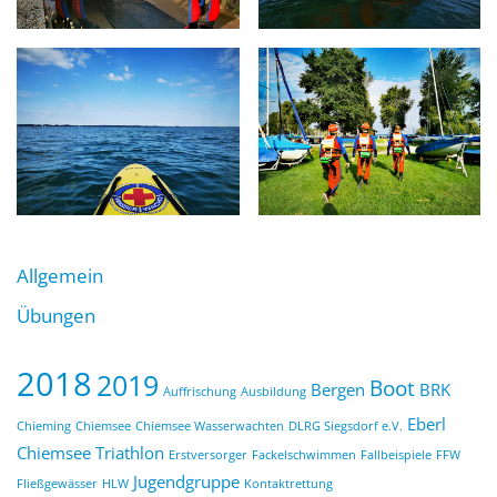
Allgemein
Übungen
2018
2019
Boot
Bergen
BRK
Auffrischung
Ausbildung
Eberl
Chieming
Chiemsee
Chiemsee Wasserwachten
DLRG Siegsdorf e.V.
Chiemsee Triathlon
Erstversorger
Fackelschwimmen
Fallbeispiele
FFW
Jugendgruppe
Fließgewässer
HLW
Kontaktrettung