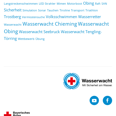
Obing
Langstreckenschwimmen
LED Strahler
Mimen
Motorboot
Raft
SAN
Sicherheit
Simulation
Sonar
Tauchen
Tiroline
Transport
Triathlon
Trostberg
Volksschwimmen
Wasserretter
Vermisstensuche
Wasserwacht Chieming
Wasserwacht
Wasserwacht
Obing
Wasserwacht Seebruck
Wasserwacht Tengling-
Törring
Wettbewerb
Übung