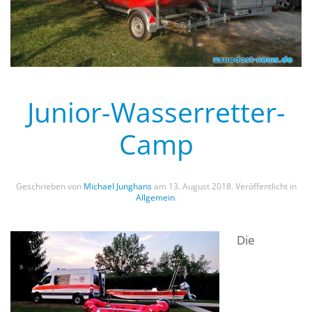
Junior-Wasserretter-
Camp
Geschrieben von
Michael Junghans
am
13. August 2018
. Veröffentlicht in
Allgemein
.
Die