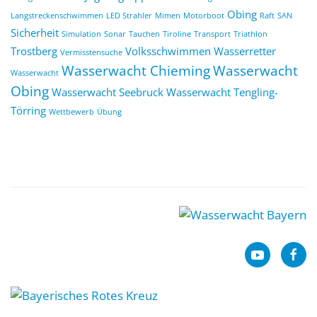
Obing
Langstreckenschwimmen
LED Strahler
Mimen
Motorboot
Raft
SAN
Sicherheit
Simulation
Sonar
Tauchen
Tiroline
Transport
Triathlon
Trostberg
Volksschwimmen
Wasserretter
Vermisstensuche
Wasserwacht Chieming
Wasserwacht
Wasserwacht
Obing
Wasserwacht Seebruck
Wasserwacht Tengling-
Törring
Wettbewerb
Übung