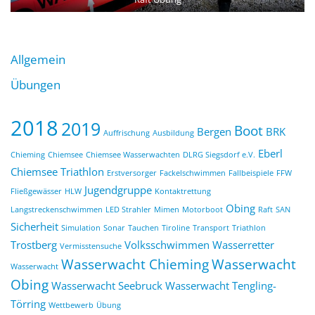
Allgemein
Übungen
2018
2019
Boot
Bergen
BRK
Auffrischung
Ausbildung
Eberl
Chieming
Chiemsee
Chiemsee Wasserwachten
DLRG Siegsdorf e.V.
Chiemsee Triathlon
Erstversorger
Fackelschwimmen
Fallbeispiele
FFW
Jugendgruppe
Fließgewässer
HLW
Kontaktrettung
Obing
Langstreckenschwimmen
LED Strahler
Mimen
Motorboot
Raft
SAN
Sicherheit
Simulation
Sonar
Tauchen
Tiroline
Transport
Triathlon
Trostberg
Volksschwimmen
Wasserretter
Vermisstensuche
Wasserwacht Chieming
Wasserwacht
Wasserwacht
Obing
Wasserwacht Seebruck
Wasserwacht Tengling-
Törring
Wettbewerb
Übung