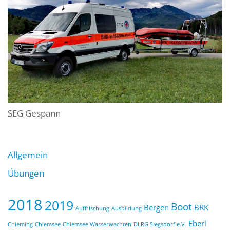
SEG Gespann
Allgemein
Übungen
2018
2019
Boot
Bergen
BRK
Auffrischung
Ausbildung
Eberl
Chieming
Chiemsee
Chiemsee Wasserwachten
DLRG Siegsdorf e.V.