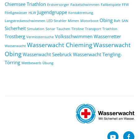
Chiemsee Triathlon
Erstversorger
Fackelschwimmen
Fallbeispiele
FFW
Jugendgruppe
Fließgewässer
HLW
Kontaktrettung
Obing
Langstreckenschwimmen
LED Strahler
Mimen
Motorboot
Raft
SAN
Sicherheit
Simulation
Sonar
Tauchen
Tiroline
Transport
Triathlon
Trostberg
Volksschwimmen
Wasserretter
Vermisstensuche
Wasserwacht Chieming
Wasserwacht
Wasserwacht
Obing
Wasserwacht Seebruck
Wasserwacht Tengling-
Törring
Wettbewerb
Übung