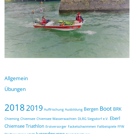
Allgemein
Übungen
2018
2019
Boot
Bergen
BRK
Auffrischung
Ausbildung
Eberl
Chieming
Chiemsee
Chiemsee Wasserwachten
DLRG Siegsdorf e.V.
Chiemsee Triathlon
Erstversorger
Fackelschwimmen
Fallbeispiele
FFW
Jugendgruppe