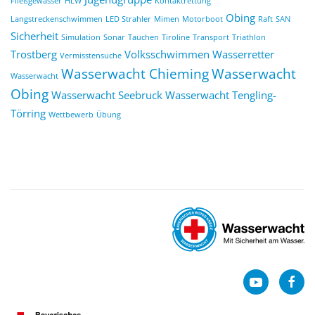
Fließgewässer
HLW
Kontaktrettung
Obing
Langstreckenschwimmen
LED Strahler
Mimen
Motorboot
Raft
SAN
Sicherheit
Simulation
Sonar
Tauchen
Tiroline
Transport
Triathlon
Trostberg
Volksschwimmen
Wasserretter
Vermisstensuche
Wasserwacht Chieming
Wasserwacht
Wasserwacht
Obing
Wasserwacht Seebruck
Wasserwacht Tengling-
Törring
Wettbewerb
Übung