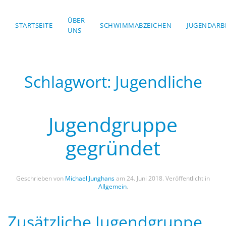
ÜBER
STARTSEITE
Skip to main content
SCHWIMMABZEICHEN
JUGENDARB
UNS
Schlagwort:
Jugendliche
Jugendgruppe
gegründet
Geschrieben von
Michael Junghans
am
24. Juni 2018
. Veröffentlicht in
Allgemein
.
Zusätzliche Jugendgruppe