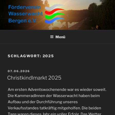
Zum
Inhalt
springen
FÖRDERVEREIN
Aktuelles, Aktionen und Informationen
WASSERWACHT BERGEN E.V.
Menü
SCHLAGWORT:
2025
VERÖFFENTLICHT
07.06.2026
AM
Christkindlmarkt 2025
Am ersten Adventswochenende war es wieder soweit.
Die KammeradInnen der Wasserwacht haben beim
Aufbau und der Durchführung unseres
Verkaufsstandes tatkräftig mitgeholfen. Die beiden
Tage waren dieses Jahr ein voller Erfolg. Das Wetter