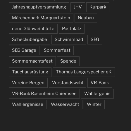
Jahreshauptversammlung
JHV
Kurpark
Märchenpark Marquartstein
Neubau
neue Glühweinhütte
Postplatz
Scheckübergabe
Schwimmbad
SEG
SEG Garage
Sommerfest
Sommernachtsfest
Spende
Tauchausrüstung
Thomas Langerspacher eK
Vereine Bergen
Vorstandswahl
VR-Bank
VR-Bank Rosenheim Chiemsee
Wahlergenis
Wahlergenisse
Wasserwacht
Winter