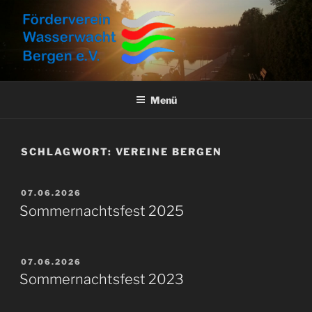
Zum
Inhalt
springen
FÖRDERVEREIN
Aktuelles, Aktionen und Informationen
WASSERWACHT BERGEN E.V.
Menü
SCHLAGWORT:
VEREINE BERGEN
VERÖFFENTLICHT
07.06.2026
AM
Sommernachtsfest 2025
VERÖFFENTLICHT
07.06.2026
AM
Sommernachtsfest 2023