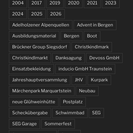
2004
2017
2019
2020
2021
2023
2024
2025
2026
Adelholzener Alpenquellen
Advent in Bergen
Ausbildungsmaterial
Bergen
Boot
Brückner Group Siegsdorf
Christkindlmark
Christkindlmarkt
Danksagung
Devoss GmbH
Einsatzbekleidung
inducio GmbH Traunstein
Jahreshauptversammlung
JHV
Kurpark
Märchenpark Marquartstein
Neubau
neue Glühweinhütte
Postplatz
Scheckübergabe
Schwimmbad
SEG
SEG Garage
Sommerfest