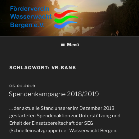
Zum
Inhalt
springen
FÖRDERVEREIN
Aktuelles, Aktionen und Informationen
WASSERWACHT BERGEN E.V.
Menü
SCHLAGWORT:
VR-BANK
VERÖFFENTLICHT
05.01.2019
AM
Spendenkampagne 2018/2019
… der aktuelle Stand unserer im Dezember 2018
gestarteten Spendenaktion zur Unterstützung und
Erhalt der Einsatzbereitschaft der SEG
(Schnelleinsatzgruppe) der Wasserwacht Bergen: