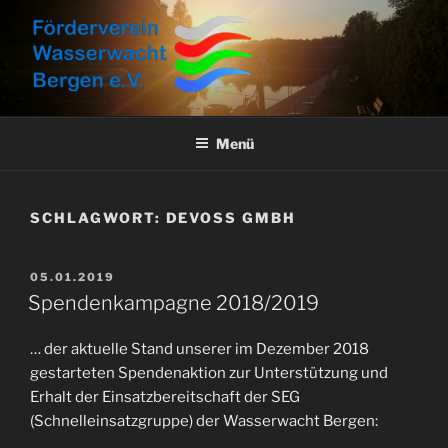
Zum
Inhalt
springen
FÖRDERVEREIN
Aktuelles, Aktionen und Informationen
WASSERWACHT BERGEN E.V.
Menü
SCHLAGWORT:
DEVOSS GMBH
VERÖFFENTLICHT
05.01.2019
AM
Spendenkampagne 2018/2019
… der aktuelle Stand unserer im Dezember 2018
gestarteten Spendenaktion zur Unterstützung und
Erhalt der Einsatzbereitschaft der SEG
(Schnelleinsatzgruppe) der Wasserwacht Bergen: