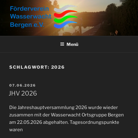
Zum
Inhalt
springen
FÖRDERVEREIN
Aktuelles, Aktionen und Informationen
WASSERWACHT BERGEN E.V.
Menü
SCHLAGWORT:
2026
VERÖFFENTLICHT
07.06.2026
AM
JHV 2026
Die Jahreshauptversammlung 2026 wurde wieder
zusammen mit der Wasserwacht Ortsgruppe Bergen
am 22.05.2026 abgehalten. Tagesordnungspunkte
waren