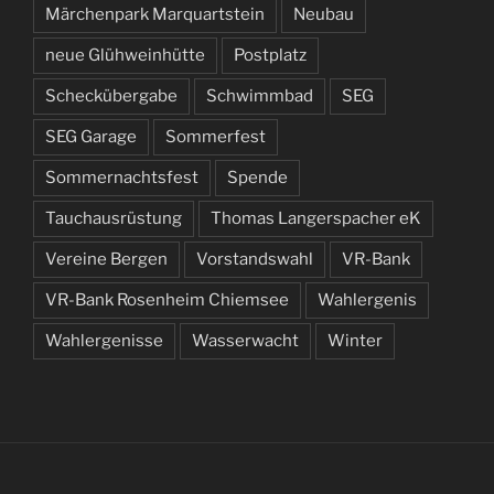
Märchenpark Marquartstein
Neubau
neue Glühweinhütte
Postplatz
Scheckübergabe
Schwimmbad
SEG
SEG Garage
Sommerfest
Sommernachtsfest
Spende
Tauchausrüstung
Thomas Langerspacher eK
Vereine Bergen
Vorstandswahl
VR-Bank
VR-Bank Rosenheim Chiemsee
Wahlergenis
Wahlergenisse
Wasserwacht
Winter