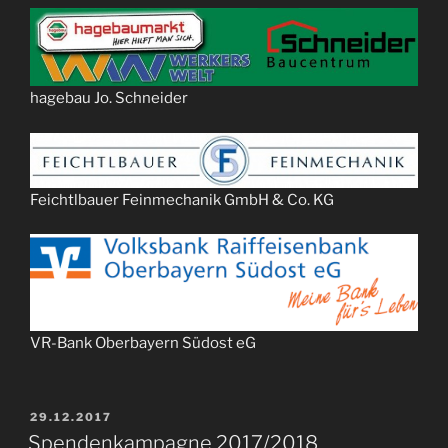
hagebau Jo. Schneider
Feichtlbauer Feinmechanik GmbH & Co. KG
VR-Bank Oberbayern Südost eG
VERÖFFENTLICHT
29.12.2017
AM
Spendenkampagne 2017/2018