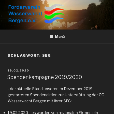
Zum
Inhalt
springen
FÖRDERVEREIN
Aktuelles, Aktionen und Informationen
WASSERWACHT BERGEN E.V.
Menü
SCHLAGWORT:
SEG
VERÖFFENTLICHT
19.02.2020
AM
Spendenkampagne 2019/2020
.. der aktuelle Stand unserer im Dezember 2019
gestarteten Spendenaktion zur Unterstützung der OG
Wasserwacht Bergen mit ihrer SEG:
19.02.2020 – es wurden von regionalen Firmen ein