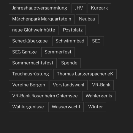
Jahreshauptversammlung
JHV
Kurpark
Märchenpark Marquartstein
Neubau
neue Glühweinhütte
Postplatz
Scheckübergabe
Schwimmbad
SEG
SEG Garage
Sommerfest
Sommernachtsfest
Spende
Tauchausrüstung
Thomas Langerspacher eK
Vereine Bergen
Vorstandswahl
VR-Bank
VR-Bank Rosenheim Chiemsee
Wahlergenis
Wahlergenisse
Wasserwacht
Winter