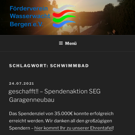
Zum
Inhalt
springen
FÖRDERVEREIN
Aktuelles, Aktionen und Informationen
WASSERWACHT BERGEN E.V.
Menü
SCHLAGWORT:
SCHWIMMBAD
VERÖFFENTLICHT
24.07.2021
AM
geschafft!! – Spendenaktion SEG
Garagenneubau
Das Spendenziel von 35.000€ konnte erfolgreich
erreicht werden. Wir danken all den großzügigen
Spendern –
hier kommt Ihr zu unserer Ehrentafel
!