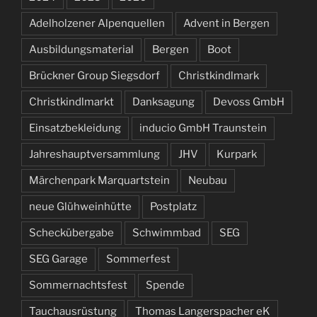
Adelholzener Alpenquellen
Advent in Bergen
Ausbildungsmaterial
Bergen
Boot
Brückner Group Siegsdorf
Christkindlmark
Christkindlmarkt
Danksagung
Devoss GmbH
Einsatzbekleidung
inducio GmbH Traunstein
Jahreshauptversammlung
JHV
Kurpark
Märchenpark Marquartstein
Neubau
neue Glühweinhütte
Postplatz
Scheckübergabe
Schwimmbad
SEG
SEG Garage
Sommerfest
Sommernachtsfest
Spende
Tauchausrüstung
Thomas Langerspacher eK