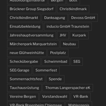
Ausbildungsmaterial
Bergen
Boot
Brückner Group Siegsdorf
Christkindlmark
Christkindlmarkt
Danksagung
Devoss GmbH
Einsatzbekleidung
inducio GmbH Traunstein
Jahreshauptversammlung
JHV
Kurpark
Märchenpark Marquartstein
Neubau
neue Glühweinhütte
Postplatz
Scheckübergabe
Schwimmbad
SEG
SEG Garage
Sommerfest
Sommernachtsfest
Spende
Tauchausrüstung
Thomas Langerspacher eK
Vereine Bergen
Vorstandswahl
VR-Bank
VR-Bank Rosenheim Chiemsee
Wahlergenis