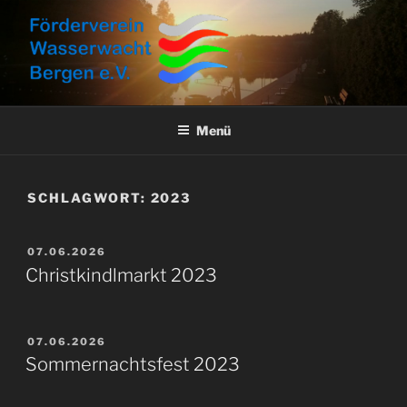
Zum
Inhalt
springen
FÖRDERVEREIN
Aktuelles, Aktionen und Informationen
WASSERWACHT BERGEN E.V.
Menü
SCHLAGWORT:
2023
VERÖFFENTLICHT
07.06.2026
AM
Christkindlmarkt 2023
VERÖFFENTLICHT
07.06.2026
AM
Sommernachtsfest 2023