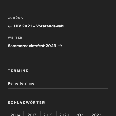
Beitragsnavigation
Vorheriger
ZURÜCK
Beitrag
JHV 2021 – Vorstandswahl
Nächster
WEITER
Beitrag
Sommernachtsfest 2023
TERMINE
Keine Termine
SCHLAGWÖRTER
2004
2017
2019
2020
2021
2023