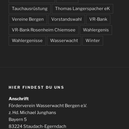
Tauchausrüstung
Thomas Langerspacher eK
Vereine Bergen
Vorstandswahl
VR-Bank
VR-Bank Rosenheim Chiemsee
Wahlergenis
Wahlergenisse
Wasserwacht
Winter
HIER FINDEST DU UNS
Anschrift
Förderverein Wasserwacht Bergen e.V.
z. Hd. Michael Junghans
Bayern 5
83224 Staudach-Egerndach