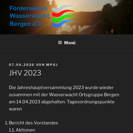
Zum
Inhalt
springen
FÖRDERVEREIN
Aktuelles, Aktionen und Informationen
WASSERWACHT BERGEN E.V.
Menü
VERÖFFENTLICHT
07.06.2026
VON
MPGJ
AM
JHV 2023
Die Jahreshauptversammlung 2023 wurde wieder
zusammen mit der Wasserwacht Ortsgruppe Bergen
am 14.04.2023 abgehalten. Tagesordnungspunkte
waren
Bericht des Vorstandes
1.1. Aktionen