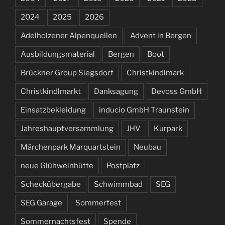
2024
2025
2026
Adelholzener Alpenquellen
Advent in Bergen
Ausbildungsmaterial
Bergen
Boot
Brückner Group Siegsdorf
Christkindlmark
Christkindlmarkt
Danksagung
Devoss GmbH
Einsatzbekleidung
inducio GmbH Traunstein
Jahreshauptversammlung
JHV
Kurpark
Märchenpark Marquartstein
Neubau
neue Glühweinhütte
Postplatz
Scheckübergabe
Schwimmbad
SEG
SEG Garage
Sommerfest
Sommernachtsfest
Spende