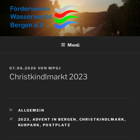
Zum
Inhalt
springen
FÖRDERVEREIN
Aktuelles, Aktionen und Informationen
WASSERWACHT BERGEN E.V.
Menü
VERÖFFENTLICHT
07.06.2026
VON
MPGJ
AM
Christkindlmarkt 2023
KATEGORIEN
ALLGEMEIN
SCHLAGWÖRTER
2023
,
ADVENT IN BERGEN
,
CHRISTKINDLMARK
,
KURPARK
,
POSTPLATZ