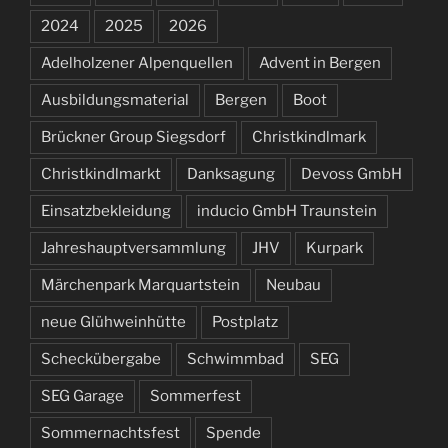
2024
2025
2026
Adelholzener Alpenquellen
Advent in Bergen
Ausbildungsmaterial
Bergen
Boot
Brückner Group Siegsdorf
Christkindlmark
Christkindlmarkt
Danksagung
Devoss GmbH
Einsatzbekleidung
inducio GmbH Traunstein
Jahreshauptversammlung
JHV
Kurpark
Märchenpark Marquartstein
Neubau
neue Glühweinhütte
Postplatz
Scheckübergabe
Schwimmbad
SEG
SEG Garage
Sommerfest
Sommernachtsfest
Spende