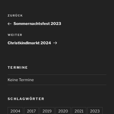
Beitragsnavigation
Vorheriger
ZURÜCK
Beitrag
Sommernachtsfest 2023
Nächster
WEITER
Beitrag
Christkindlmarkt 2024
TERMINE
Keine Termine
SCHLAGWÖRTER
2004
2017
2019
2020
2021
2023