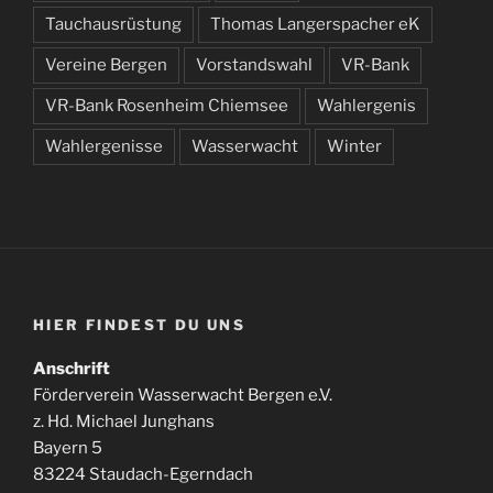
Tauchausrüstung
Thomas Langerspacher eK
Vereine Bergen
Vorstandswahl
VR-Bank
VR-Bank Rosenheim Chiemsee
Wahlergenis
Wahlergenisse
Wasserwacht
Winter
HIER FINDEST DU UNS
Anschrift
Förderverein Wasserwacht Bergen e.V.
z. Hd. Michael Junghans
Bayern 5
83224 Staudach-Egerndach