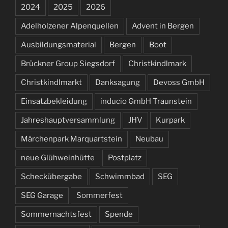
2024
2025
2026
Adelholzener Alpenquellen
Advent in Bergen
Ausbildungsmaterial
Bergen
Boot
Brückner Group Siegsdorf
Christkindlmark
Christkindlmarkt
Danksagung
Devoss GmbH
Einsatzbekleidung
inducio GmbH Traunstein
Jahreshauptversammlung
JHV
Kurpark
Märchenpark Marquartstein
Neubau
neue Glühweinhütte
Postplatz
Scheckübergabe
Schwimmbad
SEG
SEG Garage
Sommerfest
Sommernachtsfest
Spende