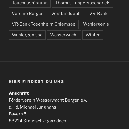
Tauchausrüstung
Thomas Langerspacher eK
Vereine Bergen
Vorstandswahl
VR-Bank
VR-Bank Rosenheim Chiemsee
Wahlergenis
Wahlergenisse
Wasserwacht
Winter
HIER FINDEST DU UNS
Anschrift
Förderverein Wasserwacht Bergen e.V.
z. Hd. Michael Junghans
Bayern 5
83224 Staudach-Egerndach