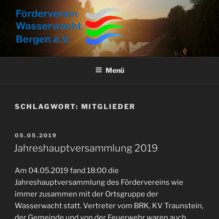
Zum
Inhalt
springen
FÖRDERVEREIN
Aktuelles, Aktionen und Informationen
WASSERWACHT BERGEN E.V.
Menü
SCHLAGWORT:
MITGLIEDER
VERÖFFENTLICHT
05.05.2019
AM
Jahreshauptversammlung 2019
Am 04.05.2019 fand 18:00 die
Jahreshauptversammlung des Fördervereins wie
immer zusammen mit der Ortsgruppe der
Wasserwacht statt. Vertreter vom BRK, KV Traunstein,
der Gemeinde und von der Feuerwehr waren auch